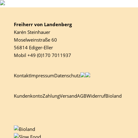
Freiherr von Landenberg
Karén Steinhauer
Moselweinstraße 60
56814 Ediger-Eller
Mobil +49 (0)170 7011937
Kontakt
Impressum
Datenschutz
Kundenkonto
Zahlung
Versand
AGB
Widerruf
Bioland