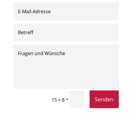
Senden
=
15 + 8